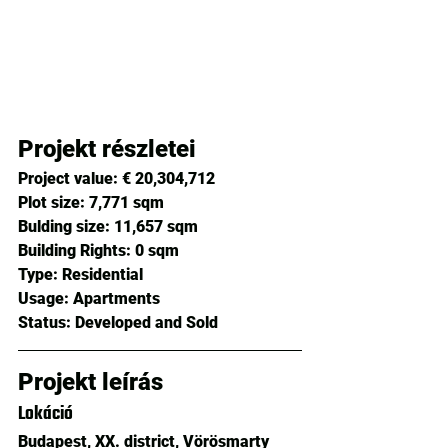
Projekt részletei
Project value:
 € 20,304,712 
Plot size: 
7,771 sqm
Bulding size: 
11,657 sqm
Building Rights: 
0 sqm
Type: 
Residential
Usage: 
Apartments
Status: 
Developed and Sold
Projekt leírás
Lokáció
Budapest, XX. district, Vörösmarty 