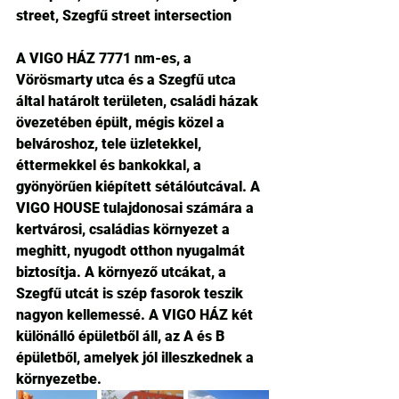
street, Szegfű street intersection
A VIGO HÁZ 7771 nm-es, a 
Vörösmarty utca és a Szegfű utca 
által határolt területen, családi házak 
övezetében épült, mégis közel a 
belvároshoz, tele üzletekkel, 
éttermekkel és bankokkal, a 
gyönyörűen kiépített sétálóutcával. A 
VIGO HOUSE tulajdonosai számára a 
kertvárosi, családias környezet a 
meghitt, nyugodt otthon nyugalmát 
biztosítja. A környező utcákat, a 
Szegfű utcát is szép fasorok teszik 
nagyon kellemessé. A VIGO HÁZ két 
különálló épületből áll, az A és B 
épületből, amelyek jól illeszkednek a 
környezetbe.