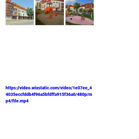
https://video.wixstatic.com/video/1e07ee_4
4035eccfddb4f96a5bfdffa915f36a0/480p/m
p4/file.mp4