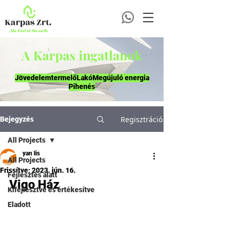
A Karpas ingatlanok
Jövedelemtermelő
Lakó
Megújuló energia
Pihenés
Regisztráció
Bejegyzés
All Projects
yan lis
All Projects
Frissítve:
2023. jún. 16.
Fejlesztés alatt
Vigo Ház
Kifejlesztve és értékesítve
Eladott